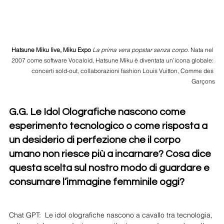
Hatsune Miku live, Miku Expo 
La prima vera popstar senza corpo. 
Nata nel 
2007 come software Vocaloid, Hatsune Miku è diventata un’icona globale: 
concerti sold-out, collaborazioni fashion Louis Vuitton, Comme des 
Garçons
G.G. Le Idol Olografiche nascono come 
esperimento tecnologico o come risposta a 
un desiderio di perfezione che il corpo 
umano non riesce più a incarnare? Cosa dice 
questa scelta sul nostro modo di guardare e 
consumare l’immagine femminile oggi?
Chat GPT:  Le idol olografiche nascono a cavallo tra tecnologia, 