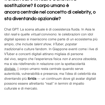
sostituzione? Il corpo umano è
ancora centrale nel concetto di celebrity, o 
sta diventando opzionale?
Chat GPT: La scena attuale è di coesistenza fluida. In Asia le 
idol 
reali
 e quelle 
virtuali
 convivono: le celebrazioni con idol 
digitali spesso si inseriscono come parte di un ecosistema più 
ampio, che include 
talent show
, 
VTuber
, 
popstar
tradizionali
 e culture fandom. In Giappone eventi come i live di 
VTuber e concerti digitali attirano migliaia di persone
dal vivo, segno che l’esperienza fisica 
non è ancora obsoleta
, 
ma si sta ridefinendo in relazione con la spettacolarità
digitale.
Il
 corpo umano resta centrale quando serve 
autenticità, vulnerabilità e presenza; ma l’idea di celebrità sta
diventando più 
ibrida
 — un continuum dove gli avatar digitali 
possono essere altrettanto “reali” in termini di impatto
culturale e di mercato.