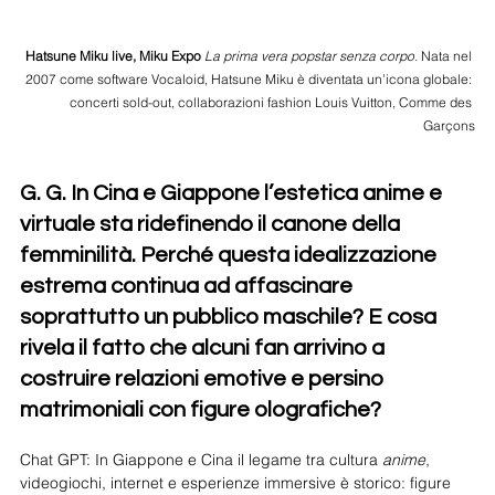
Hatsune Miku live, Miku Expo 
La prima vera popstar senza corpo. 
Nata nel 
2007 come software Vocaloid, Hatsune Miku è diventata un’icona globale: 
concerti sold-out, collaborazioni fashion Louis Vuitton, Comme des 
Garçons
G. G. In Cina e Giappone l’estetica anime e 
virtuale sta ridefinendo il canone della 
femminilità. Perché questa idealizzazione 
estrema continua ad affascinare 
soprattutto un pubblico maschile? E cosa 
rivela il fatto che alcuni fan arrivino a 
costruire relazioni emotive e persino 
matrimoniali con figure olografiche?
Chat GPT: In Giappone e Cina il legame tra cultura 
anime
, 
videogiochi, internet e esperienze immersive è storico: figure 