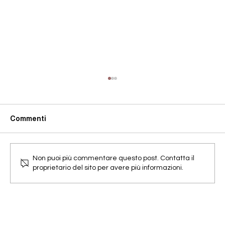
Commenti
Non puoi più commentare questo post. Contatta il
L’ AI nell’industria della moda.
proprietario del sito per avere più informazioni.