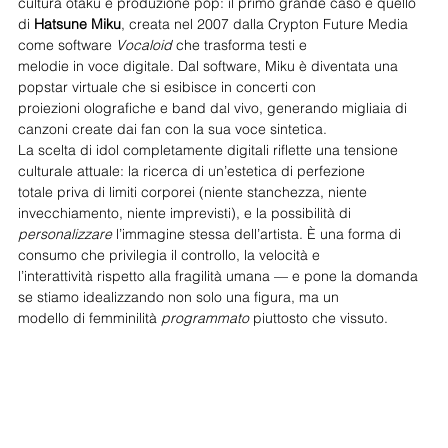
cultura otaku e produzione pop: il primo grande caso è quello 
di 
Hatsune Miku
, creata nel 2007 dalla Crypton Future Media 
come software 
Vocaloid
 che trasforma testi e
melodie in voce digitale. Dal software, Miku è diventata una 
popstar virtuale che si esibisce in concerti con
proiezioni olografiche e band dal vivo, generando migliaia di 
canzoni create dai fan con la sua voce sintetica.
La scelta di idol completamente digitali riflette una tensione 
culturale attuale: la ricerca di un’estetica di perfezione
totale priva di limiti corporei (niente stanchezza, niente 
invecchiamento, niente imprevisti), e la possibilità di
personalizzare
 l’immagine stessa dell’artista. È una forma di 
consumo che privilegia il controllo, la velocità e
l’interattività rispetto alla fragilità umana — e pone la domanda 
se stiamo idealizzando non solo una figura, ma un
modello di femminilità 
programmato
 piuttosto che vissuto.