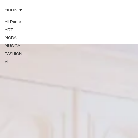
MODA
All Posts
ART
MODA
MUSICA
FASHION
AI