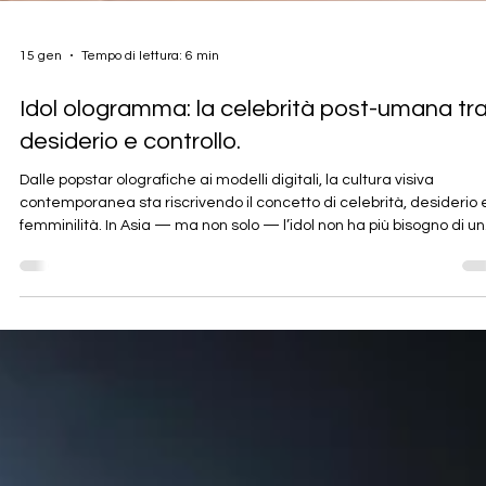
15 gen
Tempo di lettura: 6 min
Idol ologramma: la celebrità post-umana tr
desiderio e controllo.
Dalle popstar olografiche ai modelli digitali, la cultura visiva
contemporanea sta riscrivendo il concetto di celebrità, desiderio e
femminilità. In Asia — ma non solo — l’idol non ha più bisogno di un
corpo reale per esistere: basta un avatar, una voce sintetica, una
presenza programmata. In un’epoca ossessionata dal controllo
dell’immagine e dalla perfezione, cosa resta dell’errore, della
fragilità, dell’umano?