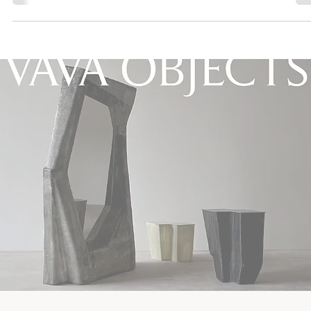
2 dic 2025
Tempo di lettura: 4 min
Il SET COME DESTINO: ANATOMIA DI UN
VISIONARIO
Tra arte, scenografia e set design, Nicola trasforma ogni immagi
in un piccolo mondo parallelo dove sogno e materia si incontrano. 
sue visioni nascono in solitudine e vivono per un istante davanti
all’obiettivo, sospese tra intuizione, tecnica e un’estetica
profondamente personale. In questa conversazione, entra nel cu
del suo processo creativo: l’immaginazione come rifugio, il set co
linguaggio, la bellezza come atto di autenticità.