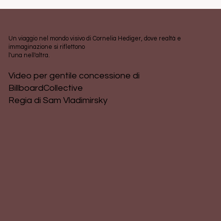
significative del 2025: Fata Morgana: memorie dall’invisibile a
Palazzo
Morando. Ci
sono mostre che non si visitano: si
attraversano. Fata Morgana: memorie dall’invisibile, a Palazzo
Morando, è stata una di queste. Non propone una tesi, ma
attiva un campo energetico. È un atlante dell’oltre, un archivio
vivente di immagini che non rappresentano il mondo ma lo
ricevono, lo canalizzano, lo trasmettono. Come se l’arte, qui,
funzionasse più come una tecnologia sensibile che come un
linguaggio.
Un viaggio nel mondo visivo di Cornelia Hediger, dove realtà e
immaginazione si riflettono
l'una nell'altra.
Video per gentile concessione di
BillboardCollective
Regia di Sam Vladimirsky