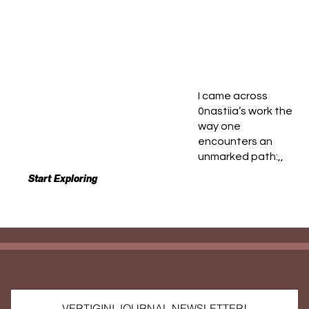
THE NIGHT SIGNS,
0NASTIIA REWRITES
I came across
0nastiia’s work the
way one
encounters an