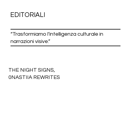
Cornelia Hediger mette in scena un dialogo tra identità e
percezione, tra il vedere e l'essere visti. Attraverso autoritratti
e fotomontaggi analogici, l'artista esplora lo sguardo
femminile, la relazione con la pittura classica e il valore del
gesto manuale in un'epoca segnata dalla tecnologia e
dall'immagine artificiale.
EDITORIALI
“Trasformiamo l’intelligenza culturale in
narrazioni visive.”