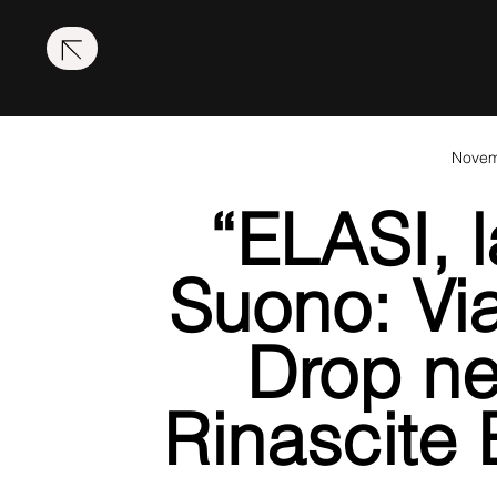
Novem
“
ELASI, l
Suono: Via
Drop ne
Rinascite 