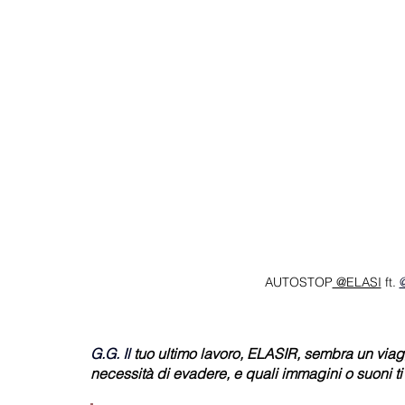
AUTOSTOP
 @ELASI
 ft. 
G.G.
 Il
tuo ultimo lavoro, ELASIR, sembra un via
necessità di evadere, e quali immagini o suoni t