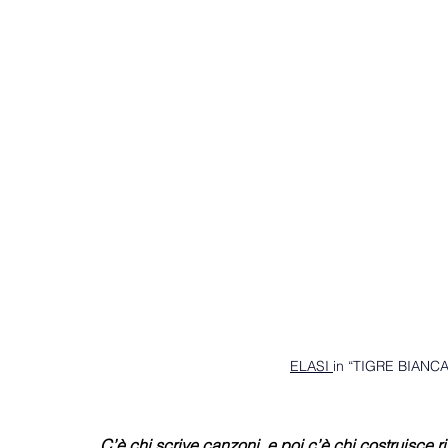
ELASI 
in “TIGRE BIANCA”
C’è chi scrive canzoni, e poi c’è chi costruisce 