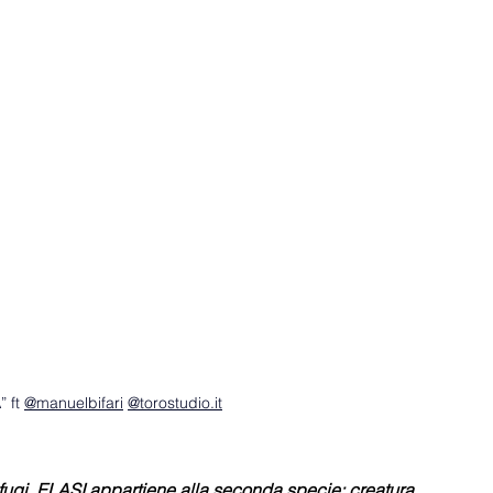
 ft 
@manuelbifari
@
torostudio.it
rifugi. ELASI appartiene alla seconda specie: creatura 