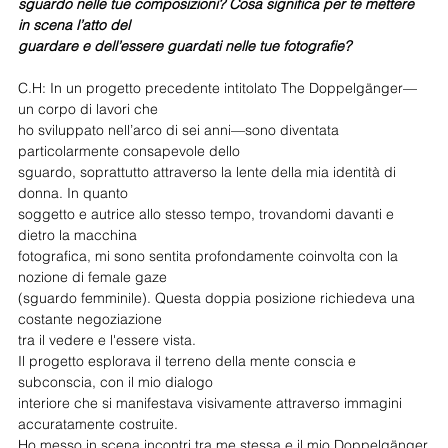
sguardo nelle tue composizioni? Cosa significa per te mettere 
in scena l’atto del
guardare e dell’essere guardati nelle tue fotografie?
C.H: In un progetto precedente intitolato The Doppelgänger—
un corpo di lavori che
ho sviluppato nell’arco di sei anni—sono diventata 
particolarmente consapevole dello
sguardo, soprattutto attraverso la lente della mia identità di 
donna. In quanto
soggetto e autrice allo stesso tempo, trovandomi davanti e 
dietro la macchina
fotografica, mi sono sentita profondamente coinvolta con la 
nozione di female gaze
(sguardo femminile). Questa doppia posizione richiedeva una 
costante negoziazione
tra il vedere e l'essere vista.
Il progetto esplorava il terreno della mente conscia e 
subconscia, con il mio dialogo
interiore che si manifestava visivamente attraverso immagini 
accuratamente costruite.
Ho messo in scena incontri tra me stessa e il mio Doppelgänger