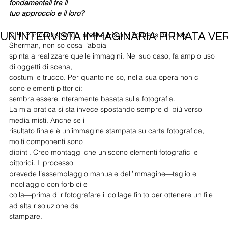
fondamentali tra il
tuo approccio e il loro?
C.H: Pur conoscendo la serie History Portraits di Cindy 
UN'INTERVISTA IMMAGINARIA FIRMATA VER
Sherman, non so cosa l’abbia
spinta a realizzare quelle immagini. Nel suo caso, fa ampio uso 
di oggetti di scena,
costumi e trucco. Per quanto ne so, nella sua opera non ci 
sono elementi pittorici:
sembra essere interamente basata sulla fotografia.
La mia pratica si sta invece spostando sempre di più verso i 
media misti. Anche se il
risultato finale è un’immagine stampata su carta fotografica, 
molti componenti sono
dipinti. Creo montaggi che uniscono elementi fotografici e 
pittorici. Il processo
prevede l’assemblaggio manuale dell’immagine—taglio e 
incollaggio con forbici e
colla—prima di rifotografare il collage finito per ottenere un file 
ad alta risoluzione da
stampare.